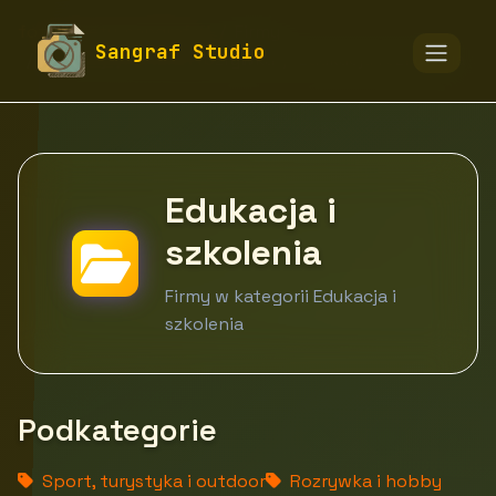
fototapety-sangraf.pl
Firmy
Sangraf Studio
Edukacja, kultura i rozrywka
Edukacja i szkolenia
Edukacja i
szkolenia
Firmy w kategorii Edukacja i
szkolenia
Podkategorie
Sport, turystyka i outdoor
Rozrywka i hobby