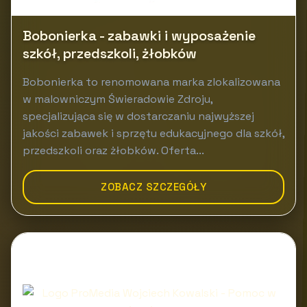
Bobonierka - zabawki i wyposażenie
szkół, przedszkoli, żłobków
Bobonierka to renomowana marka zlokalizowana
w malowniczym Świeradowie Zdroju,
specjalizująca się w dostarczaniu najwyższej
jakości zabawek i sprzętu edukacyjnego dla szkół,
przedszkoli oraz żłobków. Oferta...
ZOBACZ SZCZEGÓŁY