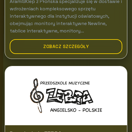
AramiSKlep z Płońska specjalizuje się w dostawie i
wdrożeniach kompleksowego sprzętu
interaktywnego dla instytucji oświatowych,
obejmując monitory interaktywne Newline,
tablice interaktywne, monitory...
ZOBACZ SZCZEGÓŁY