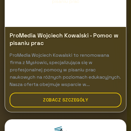
ProMedia Wojciech Kowalski - Pomoc w
pisaniu prac
ProMedia Wojciech Kowalski to renomowana
firma z Mysłowic, specjalizująca się w
profesjonalnej pomocy w pisaniu prac
naukowych na różnych poziomach edukacyjnych.
Nasza oferta obejmuje wsparcie w...
ZOBACZ SZCZEGÓŁY