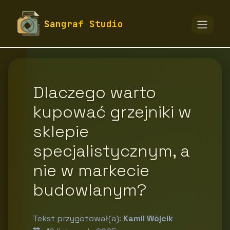
fototapety-sangraf.pl
Blog
Przemysł i produkcja
Sangraf Studio
Dlaczego warto
kupować grzejniki w
sklepie
specjalistycznym, a
nie w markecie
budowlanym?
Tekst przygotował(a):
Kamil Wójcik